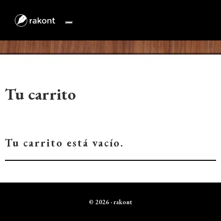
Skip
to
content
Tu carrito
Tu carrito está vacío.
© 2026 · rakont